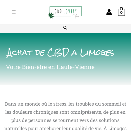
Aller
au
0
contenu
Rechercher
Achat de CBD a Limoges
Votre Bien-être en Haute-Vienne
Dans un monde où le stress, les troubles du sommeil et
les douleurs chroniques sont omniprésents, de plus en
plus de personnes se tournent vers des solutions
naturelles pour améliorer leur qualité de vie. À Limoges