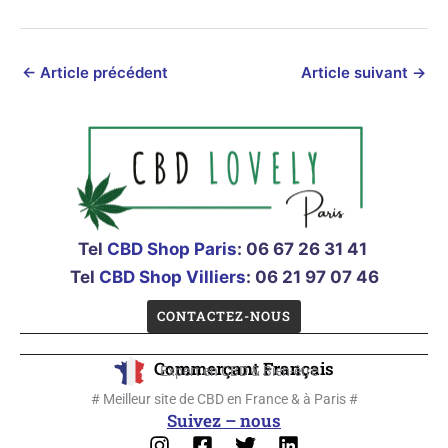
←
Article précédent
Article suivant
→
Tel
CBD Shop Paris
:
06 67 26 31 41
Tel
CBD Shop Villiers
: 06 21 97 07 46
CONTACTEZ-NOUS
Commerçant Français
Expert en CBD & Bien-être
# Meilleur site de CBD en France & à Paris #
Suivez – nous
Instagram
Facebook-
Twitter
Linkedin